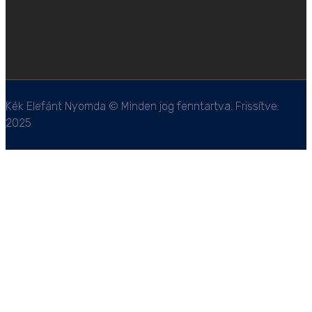
Kék Elefánt Nyomda © Minden jog fenntartva. Frissítve:
2025