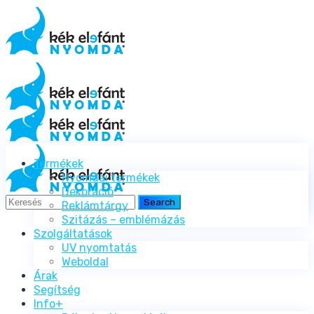
Termékek
Nyomdai termékek
Dekoráció
Reklámtárgy
Szitázás – emblémázás
Szolgáltatások
UV nyomtatás
Weboldal
Árak
Segítség
Info+