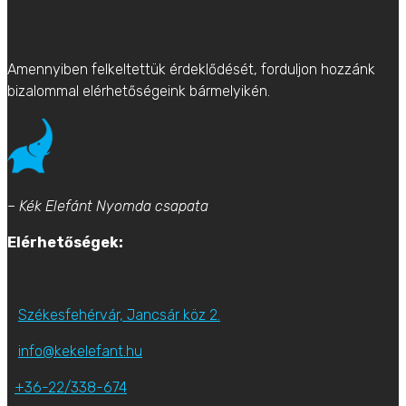
Amennyiben felkeltettük érdeklődését, forduljon hozzánk
bizalommal elérhetőségeink bármelyikén.
– Kék Elefánt Nyomda csapata
Elérhetőségek:
Székesfehérvár, Jancsár köz 2.
info@kekelefant.hu
+36-22/338-674