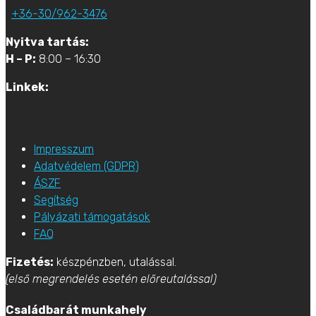
+36-30/962-3476
Nyitva tartás:
H – P:
8:00 – 16:30
Linkek:
Impresszum
Adatvédelem (GDPR)
ÁSZF
Segítség
Pályázati támogatások
FAQ
Fizetés:
készpénzben, utalással.
(első megrendelés esetén előreutalással)
Családbarát munkahely