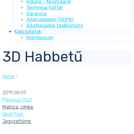
Rólunk – Nyomdáról
Technikai háttér
Garancia
Adatvédelem (GDPR)
Adatkezelési tájékoztató
Kapcsolatok
Impresszum
3D Habbetű
Home
>
2019.08.09.
Previous Post
Matrica, címke
Next Post
Jegyzettömb