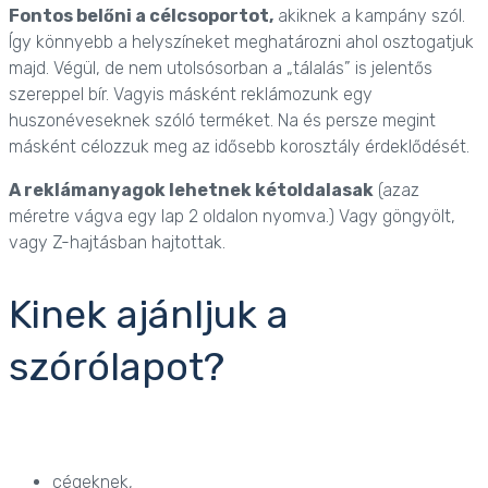
Fontos belőni a célcsoportot,
akiknek a kampány szól.
Így könnyebb a helyszíneket meghatározni ahol osztogatjuk
majd. Végül, de nem utolsósorban a „tálalás” is jelentős
szereppel bír. Vagyis másként reklámozunk egy
huszonéveseknek szóló terméket. Na és persze megint
másként célozzuk meg az idősebb korosztály érdeklődését.
A
reklámanyag
ok lehetnek kétoldalasak
(azaz
méretre vágva egy lap 2 oldalon nyomva.) Vagy göngyölt,
vagy Z-hajtásban hajtottak.
Kinek ajánljuk a
szórólapot?
cégeknek,