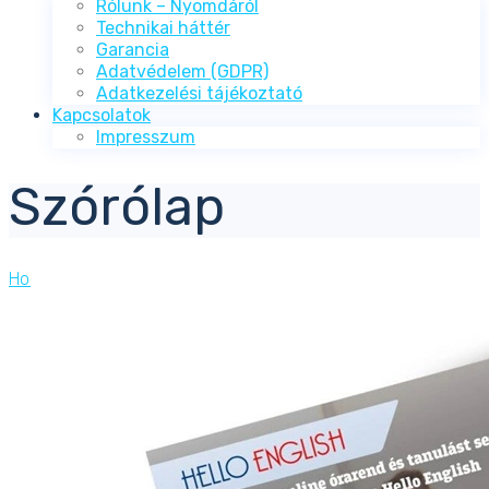
Rólunk – Nyomdáról
Technikai háttér
Garancia
Adatvédelem (GDPR)
Adatkezelési tájékoztató
Kapcsolatok
Impresszum
Szórólap
Home
>
Nyomdai termékek
>
Szórólap