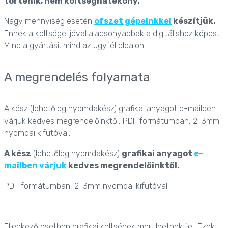
történik, nem költséghatékony.
Nagy mennyiség esetén
ofszet gépeinkkel
készítjük.
Ennek a költségei jóval alacsonyabbak a digitálishoz képest.
Mind a gyártási, mind az ügyfél oldalon.
A megrendelés folyamata
A kész (lehetőleg nyomdakész) grafikai anyagot e-mailben
várjuk kedves megrendelőinktől, PDF formátumban, 2-3mm
nyomdai kifutóval.
A kész
(lehetőleg nyomdakész)
grafikai anyagot
e-
mailben várjuk
kedves megrendelőinktől.
PDF formátumban, 2-3mm nyomdai kifutóval.
Ellenkező esetben grafikai költségek merülhetnek fel. Ezek