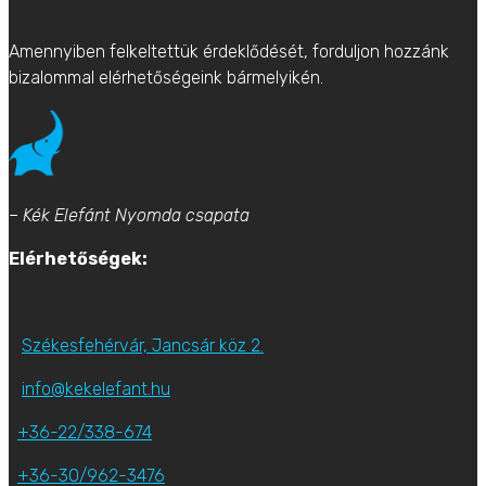
Amennyiben felkeltettük érdeklődését, forduljon hozzánk
bizalommal elérhetőségeink bármelyikén.
– Kék Elefánt Nyomda csapata
Elérhetőségek:
Székesfehérvár, Jancsár köz 2.
info@kekelefant.hu
+36-22/338-674
+36-30/962-3476