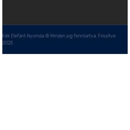
Kék Elefánt Nyomda © Minden jog fenntartva. Frissítve:
2025