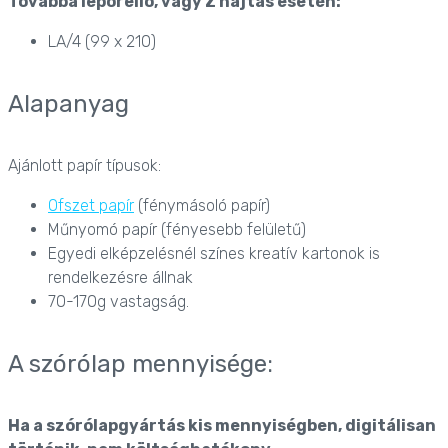
Továbbá leporelló, vagy Z hajtás esetén:
LA/4 (99 x 210)
Alapanyag
Ajánlott papír típusok:
Ofszet papír
(fénymásoló papír)
Műnyomó papír (fényesebb felületű)
Egyedi elképzelésnél színes kreatív kartonok is
rendelkezésre állnak
70-170g vastagság.
A szórólap mennyisége:
Ha a szórólapgyártás kis mennyiségben, digitálisan