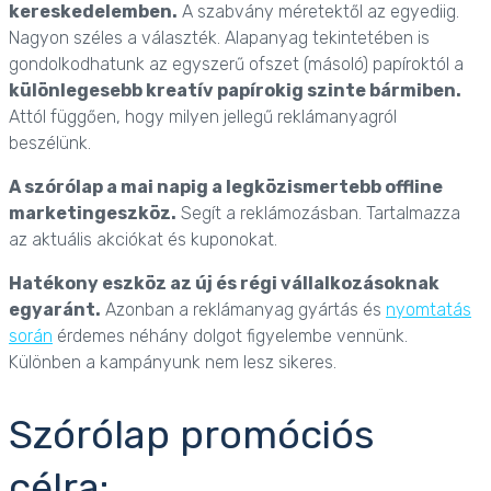
kereskedelemben.
A szabvány méretektől az egyediig.
Nagyon széles a választék. Alapanyag tekintetében is
gondolkodhatunk az egyszerű ofszet (másoló) papíroktól a
különlegesebb kreatív papírokig szinte bármiben.
Attól függően, hogy milyen jellegű reklámanyagról
beszélünk.
A szórólap a mai napig a legközismertebb offline
marketingeszköz.
Segít a reklámozásban. Tartalmazza
az aktuális akciókat és kuponokat.
Hatékony eszköz az új és régi vállalkozásoknak
egyaránt.
Azonban a reklámanyag gyártás és
nyomtatás
során
érdemes néhány dolgot figyelembe vennünk.
Különben a kampányunk nem lesz sikeres.
Szórólap promóciós
célra: