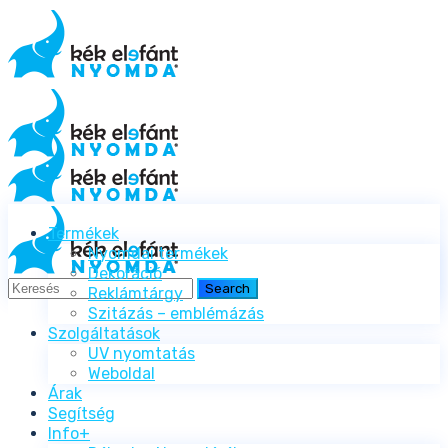
Termékek
Nyomdai termékek
Dekoráció
Reklámtárgy
Szitázás – emblémázás
Szolgáltatások
UV nyomtatás
Weboldal
Árak
Segítség
Info+