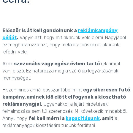
Először is át kell gondolnunk a
reklámkampány
célját
.
Vagyis azt, hogy mit akarunk vele elérni. Nagyjából
ez meghatározza azt, hogy mekkora időszakot akarunk
lefedni vele.
Azaz
szezonális vagy egész évben tartó
reklámról
van-e szó. Ez határozza meg a szórólap legyártásának
mennyiségét.
Hiszen nincs annál bosszantóbb, mint
egy sikeresen futó
kampány, aminek idő előtt elfogynak a
kiosztható
reklámanyag
jai.
Ugyanakkor a lejárt hirdetések
felhalmozása sem túl szerencsés. Mi következik mindebből.
Annyi, hogy
fel kell mérni a
kapacitásunk
, amit
a
reklámanyagok kiosztására tudunk fordítani.